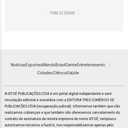
Notícias
Esportes
Mundo
Brasil
Gente
Entretenimento
Cidades
Ciência
Saúde
A ISTOÉ PUBLICAÇÕES LTDA é um portal digital independente e sem
vinculação editorial e societária com a EDITORA TRES COMÉRCIO DE
PUBLICACÕES LTDA (recuperação judicial). Informamos também que não
realizamos cobranças e que também não oferecemos cancelamento do
contrato de assinatura da revista impressa de nome ISTOÉ, tampouco
autorizamos terceiros a fazê-lo, nos responsabilizamos apenas pelo