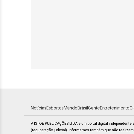
Notícias
Esportes
Mundo
Brasil
Gente
Entretenimento
C
A ISTOÉ PUBLICAÇÕES LTDA é um portal digital independente
(recuperação judicial). Informamos também que não realiza