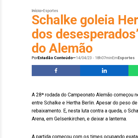
Início
>
Esportes
Schalke goleia Her
dos desesperados’
do Alemão
Por
Estadão Conteúdo
14/04/23 - 18h07min
Em
Esportes
A 28ª rodada do Campeonato Alemão começou nes
entre Schalke e Hertha Berlin. Apesar do peso de 
rebaixamento. E, nesta luta contra a queda, o Scha
Arena, em Gelsenkirchen, e deixar a lanterna.
A partida começou com os times ocupando exatam