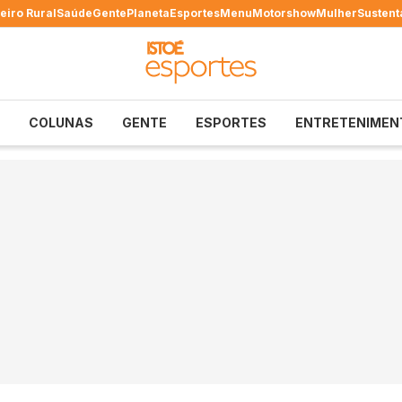
eiro Rural
Saúde
Gente
Planeta
Esportes
Menu
Motorshow
Mulher
Sustent
COLUNAS
GENTE
ESPORTES
ENTRETENIMEN