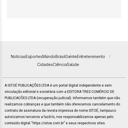
Notícias
Esportes
Mundo
Brasil
Gente
Entretenimento
Cidades
Ciência
Saúde
A ISTOÉ PUBLICAÇÕES LTDA é um portal digital independente e sem
vinculação editorial e societária com a EDITORA TRES COMÉRCIO DE
PUBLICACÕES LTDA (recuperação judicial). Informamos também que não
realizamos cobranças e que também não oferecemos cancelamento do
contrato de assinatura da revista impressa de nome ISTOÉ, tampouco
autorizamos terceiros a fazê-lo, nos responsabilizamos apenas pelo
conteúdo digital “https://istoe.com.br” e seus respectivos sites.