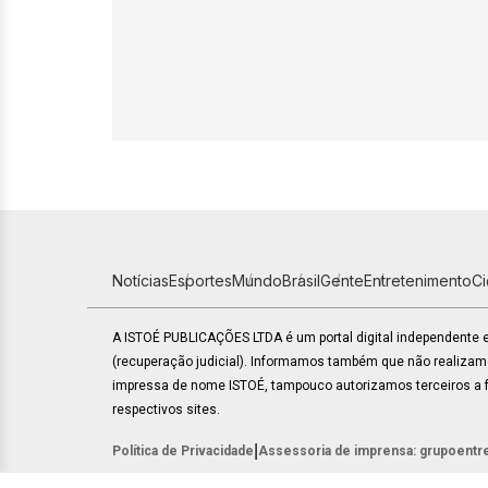
Notícias
Esportes
Mundo
Brasil
Gente
Entretenimento
C
A ISTOÉ PUBLICAÇÕES LTDA é um portal digital independente
(recuperação judicial). Informamos também que não realiza
impressa de nome ISTOÉ, tampouco autorizamos terceiros a fa
respectivos sites.
|
Política de Privacidade
Assessoria de imprensa: grupoentr