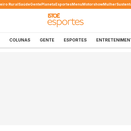
eiro Rural
Saúde
Gente
Planeta
Esportes
Menu
Motorshow
Mulher
Sustent
COLUNAS
GENTE
ESPORTES
ENTRETENIMEN