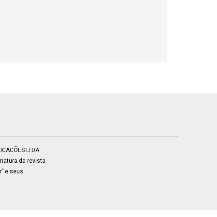
BLICACÕES LTDA
atura da revista
r” e seus