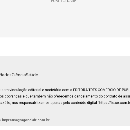
idades
Ciência
Saúde
 e sem vinculação editorial e societária com a EDITORA TRES COMÉRCIO DE PU
mos cobranças e que também não oferecemos cancelamento do contrato de assin
zê-lo, nos responsabilizamos apenas pelo conteúdo digital “https://istoe.com.b
e.imprensa@agenciafr.com.br