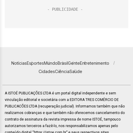
Notícias
Esportes
Mundo
Brasil
Gente
Entretenimento
Cidades
Ciência
Saúde
A ISTOÉ PUBLICAÇÕES LTDA é um portal digital independente e sem
vinculação editorial e societária com a EDITORA TRES COMÉRCIO DE
PUBLICACÕES LTDA (recuperação judicial). Informamos também que não
realizamos cobranças e que também não oferecemos cancelamento do
contrato de assinatura da revista impressa de nome ISTOÉ, tampouco
autorizamos terceiros a fazê-lo, nos responsabilizamos apenas pelo
conteúdo digital “https://istoe.com.br” e seus respectivos sites.