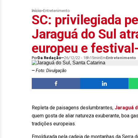
Início
>
Entretenimento
SC: privilegiada pe
Jaraguá do Sul atr
europeu e festival
Por
Da Redação
26/12/22 - 18h15min
Em
Entretenimento
Foto: Divulgação
Repleta de paisagens deslumbrantes,
Jaraguá d
quem gosta de aliar natureza exuberante, boa gast
tradições europeias.
Emoldurada pela cadeia de montanhas da Serra d