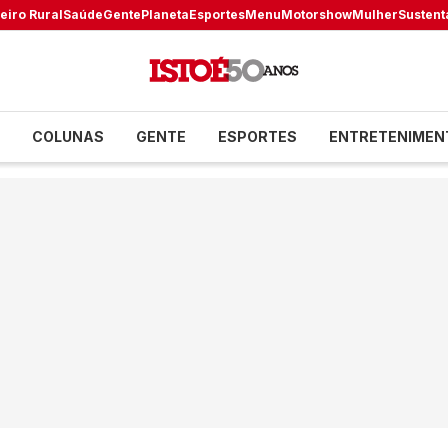
eiro Rural
Saúde
Gente
Planeta
Esportes
Menu
Motorshow
Mulher
Sustent
COLUNAS
GENTE
ESPORTES
ENTRETENIMEN