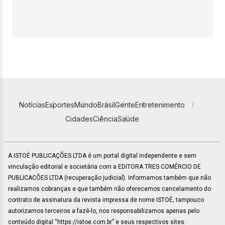
Notícias
Esportes
Mundo
Brasil
Gente
Entretenimento
Cidades
Ciência
Saúde
A ISTOÉ PUBLICAÇÕES LTDA é um portal digital independente e sem
vinculação editorial e societária com a EDITORA TRES COMÉRCIO DE
PUBLICACÕES LTDA (recuperação judicial). Informamos também que não
realizamos cobranças e que também não oferecemos cancelamento do
contrato de assinatura da revista impressa de nome ISTOÉ, tampouco
autorizamos terceiros a fazê-lo, nos responsabilizamos apenas pelo
conteúdo digital “https://istoe.com.br” e seus respectivos sites.