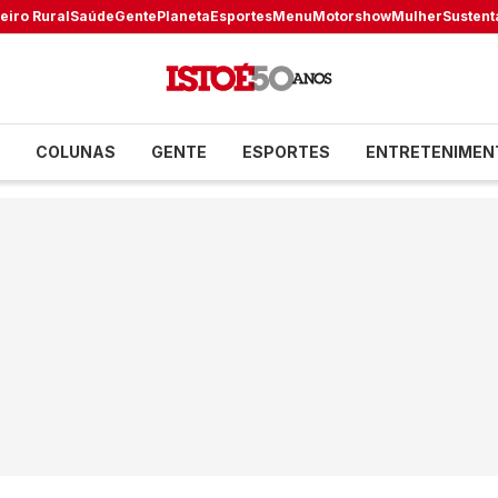
eiro Rural
Saúde
Gente
Planeta
Esportes
Menu
Motorshow
Mulher
Sustent
COLUNAS
GENTE
ESPORTES
ENTRETENIMEN