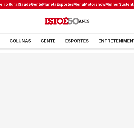
eiro Rural
Saúde
Gente
Planeta
Esportes
Menu
Motorshow
Mulher
Sustent
COLUNAS
GENTE
ESPORTES
ENTRETENIMEN