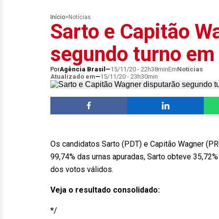
Início
>
Notícias
Sarto e Capitão W
segundo turno em 
Por
Agência Brasil
15/11/20 - 22h38min
Em
Notícias
Atualizado em
15/11/20 - 23h30min
Os candidatos Sarto (PDT) e Capitão Wagner (PR
99,74% das urnas apuradas, Sarto obteve 35,72%
dos votos válidos.
Veja o resultado consolidado:
*/