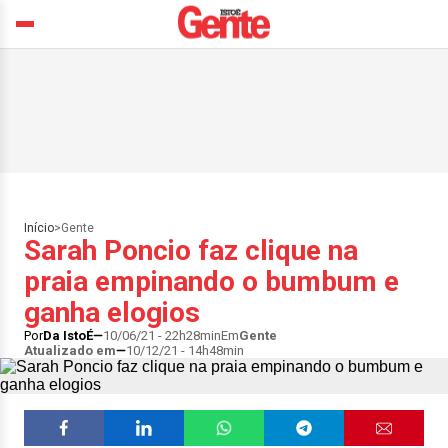
Início
>
Gente
Sarah Poncio faz clique na
praia empinando o bumbum e
ganha elogios
Por
Da IstoÉ
10/06/21 - 22h28min
Em
Gente
Atualizado em
10/12/21 - 14h48min