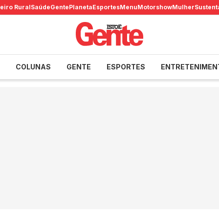
eiro Rural
Saúde
Gente
Planeta
Esportes
Menu
Motorshow
Mulher
Sustent
COLUNAS
GENTE
ESPORTES
ENTRETENIMEN