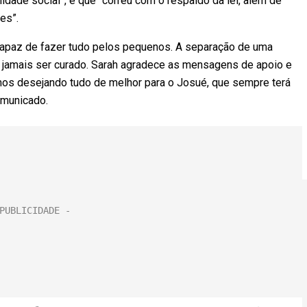
idade social”, e que “correu com o respaldo da lei, além de
es”.
capaz de fazer tudo pelos pequenos. A separação de uma
 jamais ser curado. Sarah agradece as mensagens de apoio e
mos desejando tudo de melhor para o Josué, que sempre terá
comunicado.