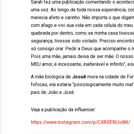
Sarah fez uma publicação comentando o aconteci
uma vez. Ao longo de toda nossa experiência, co
merecia afeto e carinho. Não importa o que digam
com afago e vivi sua vida em cada célula do meu c
quebrada por dentro, como se minha casa tivesse
segurança, tivesse sido violado. Preciso encontr
só consigo orar. Pedir a Deus que acompanhe o me
Pois uma mãe, jamais deixa de ser mãe. O nosso 
MEU amor, é incessante, inalterável e infinito”, es
A mãe biológica de
Josué
mora na cidade de For
fofocas, ela estaria “psicologicamente muito mal” 
pais de João e José.
Veja a publicação da influencer:
https://www.instagram.com/p/CXRSFRLloBK/