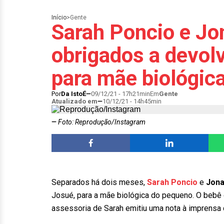
Início
>
Gente
Sarah Poncio e Jo
obrigados a devolv
para mãe biológic
Por
Da IstoÉ
09/12/21 - 17h21min
Em
Gente
Atualizado em
10/12/21 - 14h45min
Foto: Reprodução/Instagram
Separados há dois meses,
Sarah Poncio
e
Jona
Josué, para a mãe biológica do pequeno. O bebê 
assessoria de Sarah emitiu uma nota à imprensa