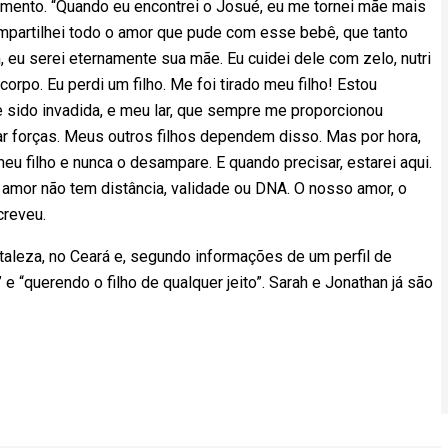
mento. “Quando eu encontrei o Josué, eu me tornei mãe mais
mpartilhei todo o amor que pude com esse bebê, que tanto
, eu serei eternamente sua mãe. Eu cuidei dele com zelo, nutri
orpo. Eu perdi um filho. Me foi tirado meu filho! Estou
 sido invadida, e meu lar, que sempre me proporcionou
ar forças. Meus outros filhos dependem disso. Mas por hora,
u filho e nunca o desampare. E quando precisar, estarei aqui.
amor não tem distância, validade ou DNA. O nosso amor, o
creveu.
taleza, no Ceará e, segundo informações de um perfil de
e “querendo o filho de qualquer jeito”. Sarah e Jonathan já são