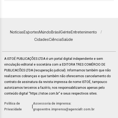
Notícias
Esportes
Mundo
Brasil
Gente
Entretenimento
Cidades
Ciência
Saúde
A ISTOÉ PUBLICAÇÕES LTDA é um portal digital independente e sem
vinculação editorial e societária com a EDITORA TRES COMÉRCIO DE
PUBLICACÕES LTDA (recuperação judicial). Informamos também que não
realizamos cobranças e que também não oferecemos cancelamento do
contrato de assinatura da revista impressa de nome ISTOÉ, tampouco
autorizamos terceiros a fazê-lo, nos responsabilizamos apenas pelo
conteúdo digital “https://istoe.com.br” e seus respectivos sites.
Política de
Assessoria de imprensa:
|
Privacidade
grupoentre.imprensa@agenciafr.com.br