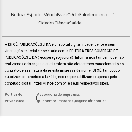
Notícias
Esportes
Mundo
Brasil
Gente
Entretenimento
Cidades
Ciência
Saúde
A ISTOÉ PUBLICAÇÕES LTDA é um portal digital independente e sem
vinculação editorial e societária com a EDITORA TRES COMÉRCIO DE
PUBLICACÕES LTDA (recuperação judicial). Informamos também que não
realizamos cobranças e que também não oferecemos cancelamento do
contrato de assinatura da revista impressa de nome ISTOÉ, tampouco
autorizamos terceiros a fazê-lo, nos responsabilizamos apenas pelo
conteúdo digital “https://istoe.com.br” e seus respectivos sites.
Política de
Assessoria de imprensa:
|
Privacidade
grupoentre.imprensa@agenciafr.com.br