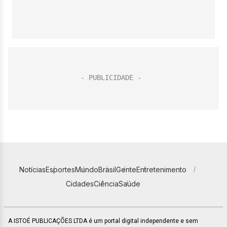
Notícias
Esportes
Mundo
Brasil
Gente
Entretenimento
Cidades
Ciência
Saúde
A ISTOÉ PUBLICAÇÕES LTDA é um portal digital independente e sem