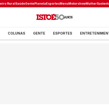
eiro Rural
Saúde
Gente
Planeta
Esportes
Menu
Motorshow
Mulher
Sustent
COLUNAS
GENTE
ESPORTES
ENTRETENIMEN