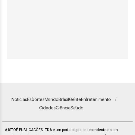
Notícias
Esportes
Mundo
Brasil
Gente
Entretenimento
Cidades
Ciência
Saúde
A ISTOÉ PUBLICAÇÕES LTDA é um portal digital independente e sem