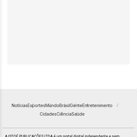
Notícias
Esportes
Mundo
Brasil
Gente
Entretenimento
Cidades
Ciência
Saúde
A ISTOÉ PUBLICAÇÕES LTDA é um portal digital independente e sem