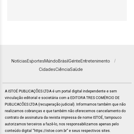
Notícias
Esportes
Mundo
Brasil
Gente
Entretenimento
Cidades
Ciência
Saúde
A ISTOÉ PUBLICAÇÕES LTDA é um portal digital independente e sem
vinculação editorial e societária com a EDITORA TRES COMÉRCIO DE
PUBLICACÕES LTDA (recuperação judicial). Informamos também que não
realizamos cobranças e que também não oferecemos cancelamento do
contrato de assinatura da revista impressa de nome ISTOÉ, tampouco
autorizamos terceiros a fazê-lo, nos responsabilizamos apenas pelo
conteúdo digital “https://istoe.com.br” e seus respectivos sites.