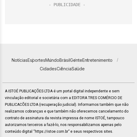
Notícias
Esportes
Mundo
Brasil
Gente
Entretenimento
Cidades
Ciência
Saúde
A ISTOÉ PUBLICAÇÕES LTDA é um portal digital independente e sem
vinculação editorial e societária com a EDITORA TRES COMÉRCIO DE
PUBLICACÕES LTDA (recuperação judicial). Informamos também que não
realizamos cobranças e que também não oferecemos cancelamento do
contrato de assinatura da revista impressa de nome ISTOÉ, tampouco
autorizamos terceiros a fazê-lo, nos responsabilizamos apenas pelo
conteúdo digital “https://istoe.com.br” e seus respectivos sites.