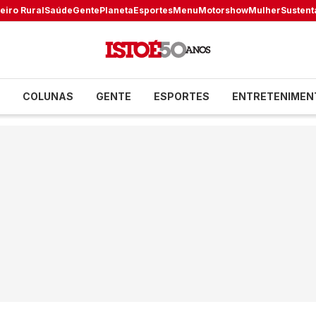
eiro Rural
Saúde
Gente
Planeta
Esportes
Menu
Motorshow
Mulher
Sustent
COLUNAS
GENTE
ESPORTES
ENTRETENIMEN