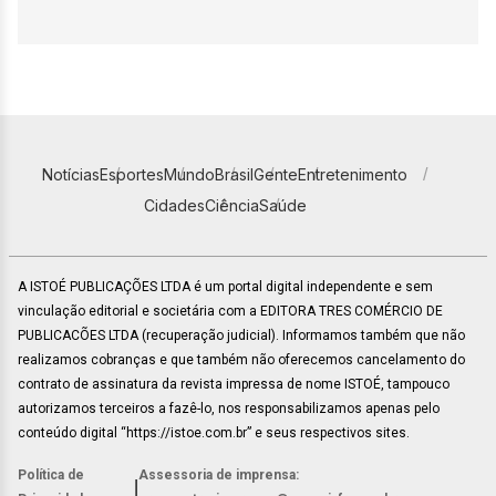
Notícias
Esportes
Mundo
Brasil
Gente
Entretenimento
Cidades
Ciência
Saúde
A ISTOÉ PUBLICAÇÕES LTDA é um portal digital independente e sem
vinculação editorial e societária com a EDITORA TRES COMÉRCIO DE
PUBLICACÕES LTDA (recuperação judicial). Informamos também que não
realizamos cobranças e que também não oferecemos cancelamento do
contrato de assinatura da revista impressa de nome ISTOÉ, tampouco
autorizamos terceiros a fazê-lo, nos responsabilizamos apenas pelo
conteúdo digital “https://istoe.com.br” e seus respectivos sites.
Política de
Assessoria de imprensa:
|