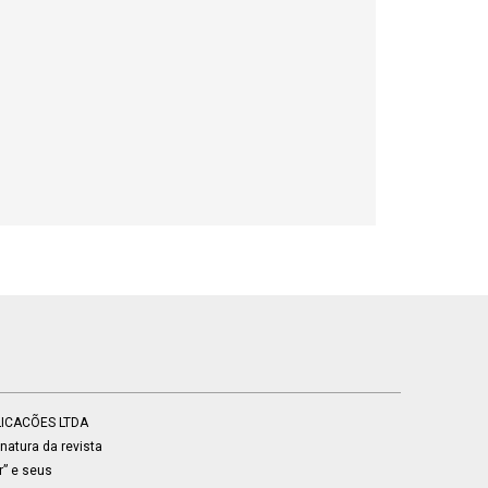
BLICACÕES LTDA
atura da revista
r” e seus