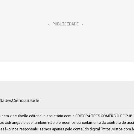
idades
Ciência
Saúde
 e sem vinculação editorial e societária com a EDITORA TRES COMÉRCIO DE PU
mos cobranças e que também não oferecemos cancelamento do contrato de assin
zê-lo, nos responsabilizamos apenas pelo conteúdo digital “https://istoe.com.b