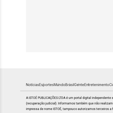
Notícias
Esportes
Mundo
Brasil
Gente
Entretenimento
C
A ISTOÉ PUBLICAÇÕES LTDA é um portal digital independente
(recuperação judicial). Informamos também que não realiza
impressa de nome ISTOÉ, tampouco autorizamos terceiros a fa