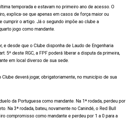
última temporada e estavam no primeiro ano de acesso. O
eiro, explica-se que apenas em casos de força maior ou
de cumprir o artigo. Já o segundo impõe ao clube a
 quarto jogo como mandante.
ior, e desde que o Clube disponha de Laudo de Engenharia
t. 5º deste RGC, a FPF poderá liberar a disputa da primeira,
nte em local diverso de sua sede.
o Clube deverá jogar, obrigatoriamente, no município de sua
o duelo da Portuguesa como mandante. Na 1ª rodada, perdeu por
eto. Na 3ª rodada, bateu, novamente no Canindé, o Red Bull
rceiro compromisso como mandante e perdeu por 1 a 0 para a