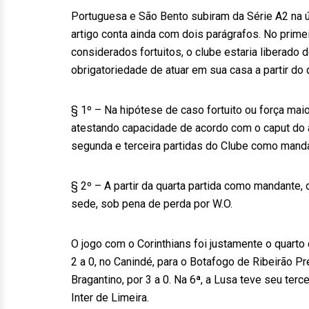
Portuguesa e São Bento subiram da Série A2 na 
artigo conta ainda com dois parágrafos. No prim
considerados fortuitos, o clube estaria liberado 
obrigatoriedade de atuar em sua casa a partir do
§ 1º – Na hipótese de caso fortuito ou força ma
atestando capacidade de acordo com o caput do ar
segunda e terceira partidas do Clube como manda
§ 2º – A partir da quarta partida como mandante, 
sede, sob pena de perda por W.O.
O jogo com o Corinthians foi justamente o quart
2 a 0, no Canindé, para o Botafogo de Ribeirão Pr
Bragantino, por 3 a 0. Na 6ª, a Lusa teve seu te
Inter de Limeira.