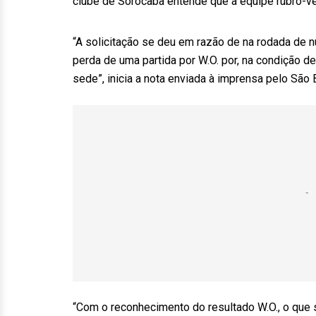
clube de Sorocaba entende que a equipe rubro-ve
“A solicitação se deu em razão de na rodada de 
perda de uma partida por W.O. por, na condição de
sede”, inicia a nota enviada à imprensa pelo São 
“Com o reconhecimento do resultado W.O., o que s