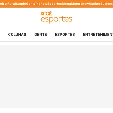
eiro Rural
Saúde
Gente
Planeta
Esportes
Menu
Motorshow
Mulher
Sustent
COLUNAS
GENTE
ESPORTES
ENTRETENIMEN