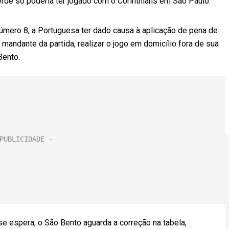
rde só poderia ter jogado com o Corinthians em São Paulo.
número 8, a Portuguesa ter dado causa à aplicação de pena de
 mandante da partida, realizar o jogo em domicílio fora de sua
Bento.
e espera, o São Bento aguarda a correção na tabela,