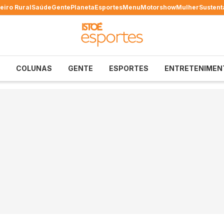
eiro Rural
Saúde
Gente
Planeta
Esportes
Menu
Motorshow
Mulher
Sustent
COLUNAS
GENTE
ESPORTES
ENTRETENIMEN