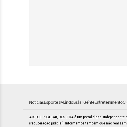
Notícias
Esportes
Mundo
Brasil
Gente
Entretenimento
C
A ISTOÉ PUBLICAÇÕES LTDA é um portal digital independente
(recuperação judicial). Informamos também que não realiza