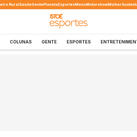
eiro Rural
Saúde
Gente
Planeta
Esportes
Menu
Motorshow
Mulher
Sustent
COLUNAS
GENTE
ESPORTES
ENTRETENIMEN