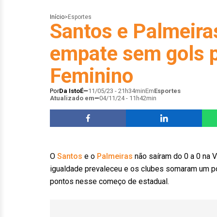
Início
>
Esportes
Santos e Palmeira
empate sem gols p
Feminino
Por
Da IstoÉ
11/05/23 - 21h34min
Em
Esportes
Atualizado em
04/11/24 - 11h42min
O
Santos
e o
Palmeiras
não saíram do 0 a 0 na Vi
igualdade prevaleceu e os clubes somaram um p
pontos nesse começo de estadual.