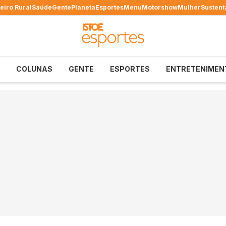
eiro Rural
Saúde
Gente
Planeta
Esportes
Menu
Motorshow
Mulher
Sustent
COLUNAS
GENTE
ESPORTES
ENTRETENIMEN