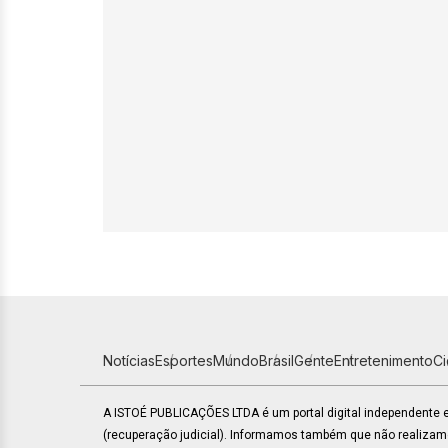
Notícias
Esportes
Mundo
Brasil
Gente
Entretenimento
C
A ISTOÉ PUBLICAÇÕES LTDA é um portal digital independente
(recuperação judicial). Informamos também que não realiza