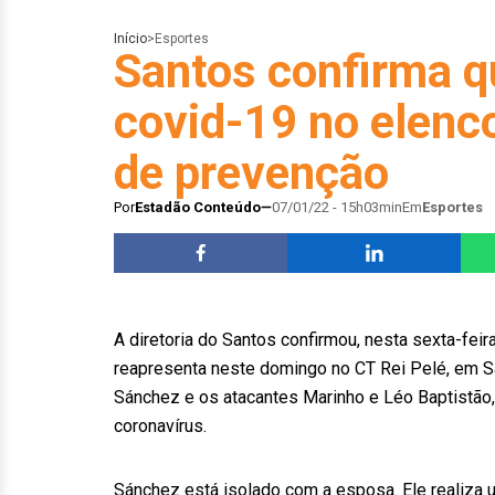
Início
>
Esportes
Santos confirma q
covid-19 no elenc
de prevenção
Por
Estadão Conteúdo
07/01/22 - 15h03min
Em
Esportes
A diretoria do Santos confirmou, nesta sexta-fei
reapresenta neste domingo no CT Rei Pelé, em Sa
Sánchez e os atacantes Marinho e Léo Baptistão,
coronavírus.
Sánchez está isolado com a esposa. Ele realiza 