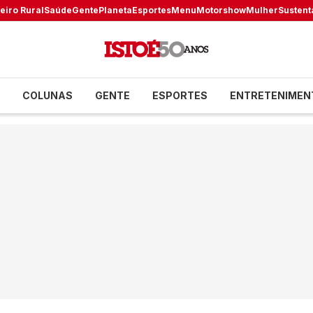
eiro Rural
Saúde
Gente
Planeta
Esportes
Menu
Motorshow
Mulher
Sustent
COLUNAS
GENTE
ESPORTES
ENTRETENIMEN