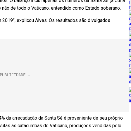
uros. O balanço inclui apenas os números da Santa Sé (a Cúria
 e não de todo o Vaticano, entendido como Estado soberano.
m 2019”, explicou Alves. Os resultados são divulgados
4% da arrecadação da Santa Sé é proveniente de seu próprio
visitas às catacumbas do Vaticano, produções vendidas pelo