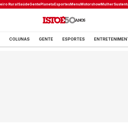
eiro Rural
Saúde
Gente
Planeta
Esportes
Menu
Motorshow
Mulher
Sustent
COLUNAS
GENTE
ESPORTES
ENTRETENIMEN