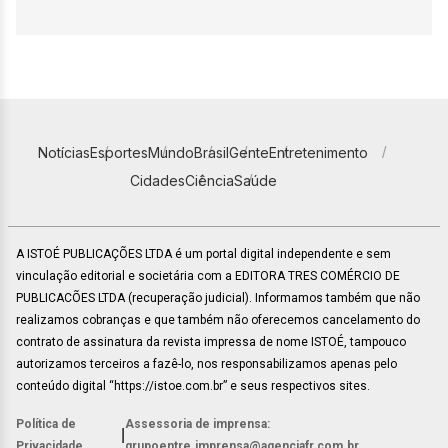
Notícias
Esportes
Mundo
Brasil
Gente
Entretenimento
Cidades
Ciência
Saúde
A ISTOÉ PUBLICAÇÕES LTDA é um portal digital independente e sem
vinculação editorial e societária com a EDITORA TRES COMÉRCIO DE
PUBLICACÕES LTDA (recuperação judicial). Informamos também que não
realizamos cobranças e que também não oferecemos cancelamento do
contrato de assinatura da revista impressa de nome ISTOÉ, tampouco
autorizamos terceiros a fazê-lo, nos responsabilizamos apenas pelo
conteúdo digital “https://istoe.com.br” e seus respectivos sites.
Política de
Assessoria de imprensa:
|
Privacidade
grupoentre.imprensa@agenciafr.com.br