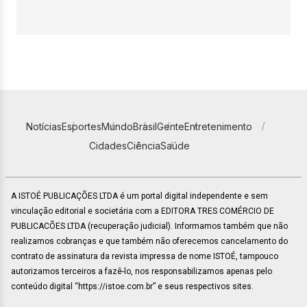
Notícias
Esportes
Mundo
Brasil
Gente
Entretenimento
Cidades
Ciência
Saúde
A ISTOÉ PUBLICAÇÕES LTDA é um portal digital independente e sem
vinculação editorial e societária com a EDITORA TRES COMÉRCIO DE
PUBLICACÕES LTDA (recuperação judicial). Informamos também que não
realizamos cobranças e que também não oferecemos cancelamento do
contrato de assinatura da revista impressa de nome ISTOÉ, tampouco
autorizamos terceiros a fazê-lo, nos responsabilizamos apenas pelo
conteúdo digital “https://istoe.com.br” e seus respectivos sites.