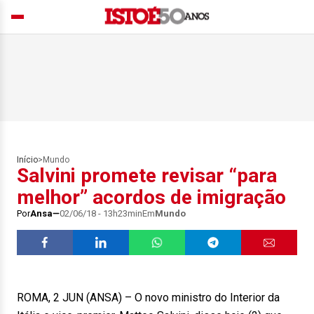
Início
>
Mundo
Salvini promete revisar “para
melhor” acordos de imigração
Por
Ansa
02/06/18 - 13h23min
Em
Mundo
ROMA, 2 JUN (ANSA) – O novo ministro do Interior da