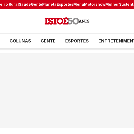
eiro Rural
Saúde
Gente
Planeta
Esportes
Menu
Motorshow
Mulher
Sustent
COLUNAS
GENTE
ESPORTES
ENTRETENIMEN