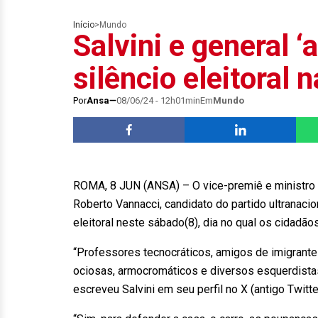
Início
>
Mundo
Salvini e general 
silêncio eleitoral n
Por
Ansa
08/06/24 - 12h01min
Em
Mundo
ROMA, 8 JUN (ANSA) – O vice-premiê e ministro de 
Roberto Vannacci, candidato do partido ultranacio
eleitoral neste sábado(8), dia no qual os cidadã
“Professores tecnocráticos, amigos de imigrantes
ociosas, armocromáticos e diversos esquerdistas 
escreveu Salvini em seu perfil no X (antigo Twitt