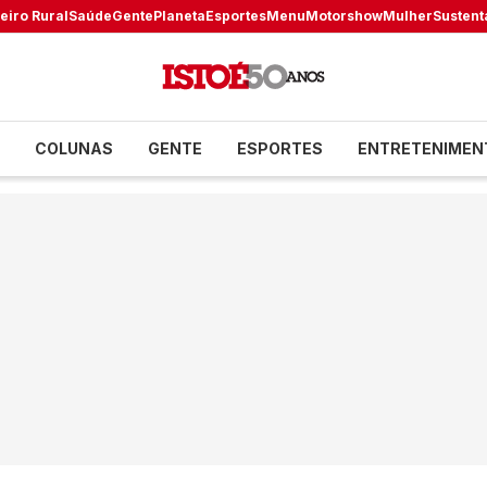
eiro Rural
Saúde
Gente
Planeta
Esportes
Menu
Motorshow
Mulher
Sustent
COLUNAS
GENTE
ESPORTES
ENTRETENIMEN