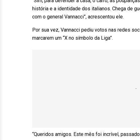
“Sim, para defender a casa, o carro, as poupanças, 
história e a identidade dos italianos. Chega de g
com o general Vannacci”, acrescentou ele.
Por sua vez, Vannacci pediu votos nas redes soci
marcarem um “X no símbolo da Liga”.
“Queridos amigos. Este mês foi incrível, passa