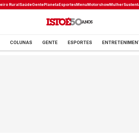
eiro Rural
Saúde
Gente
Planeta
Esportes
Menu
Motorshow
Mulher
Sustent
COLUNAS
GENTE
ESPORTES
ENTRETENIMEN