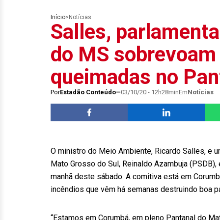
Início
>
Notícias
Salles, parlament
do MS sobrevoam 
queimadas no Pan
Por
Estadão Conteúdo
03/10/20 - 12h28min
Em
Notícias
O ministro do Meio Ambiente, Ricardo Salles, e
Mato Grosso do Sul, Reinaldo Azambuja (PSDB), 
manhã deste sábado. A comitiva está em Corumbá 
incêndios que vêm há semanas destruindo boa pa
“Estamos em Corumbá, em pleno Pantanal do Mat