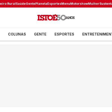
eiro Rural
Saúde
Gente
Planeta
Esportes
Menu
Motorshow
Mulher
Sustent
COLUNAS
GENTE
ESPORTES
ENTRETENIMEN