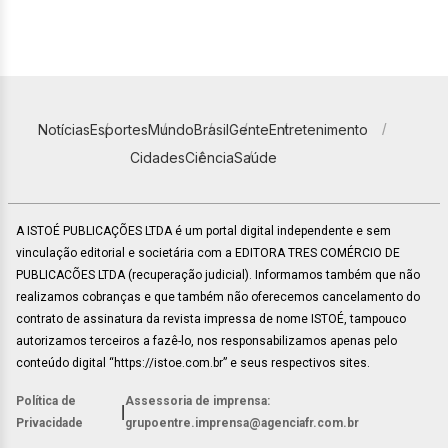
Notícias
Esportes
Mundo
Brasil
Gente
Entretenimento
Cidades
Ciência
Saúde
A ISTOÉ PUBLICAÇÕES LTDA é um portal digital independente e sem
vinculação editorial e societária com a EDITORA TRES COMÉRCIO DE
PUBLICACÕES LTDA (recuperação judicial). Informamos também que não
realizamos cobranças e que também não oferecemos cancelamento do
contrato de assinatura da revista impressa de nome ISTOÉ, tampouco
autorizamos terceiros a fazê-lo, nos responsabilizamos apenas pelo
conteúdo digital “https://istoe.com.br” e seus respectivos sites.
Política de
Assessoria de imprensa:
|
Privacidade
grupoentre.imprensa@agenciafr.com.br