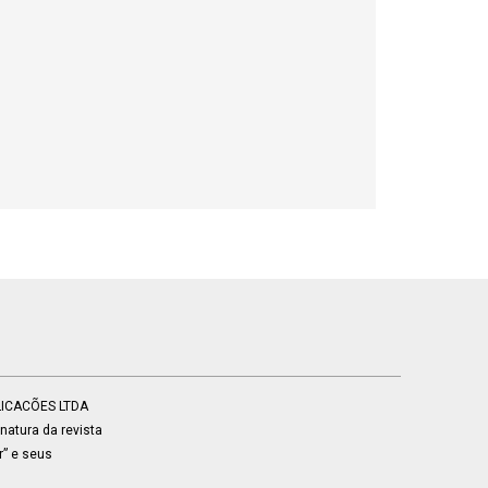
BLICACÕES LTDA
atura da revista
r” e seus