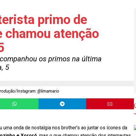
erista primo de
ue chamou atenção
5
acompanhou os primos na última
a, 5
rodução/Instagram: @limamario
u uma onda de nostalgia nos brother’s ao juntar os ícones da
ãozinho e Xororó
, mas o que chamou atenção dos internautas