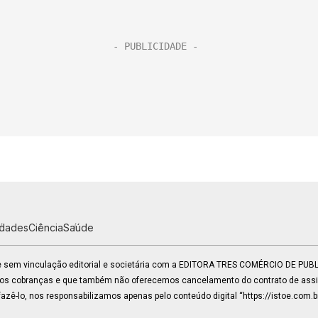
idades
Ciência
Saúde
 e sem vinculação editorial e societária com a EDITORA TRES COMÉRCIO DE PU
mos cobranças e que também não oferecemos cancelamento do contrato de assin
zê-lo, nos responsabilizamos apenas pelo conteúdo digital “https://istoe.com.b