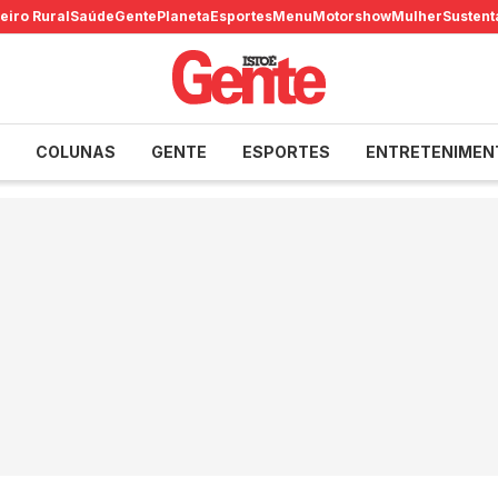
eiro Rural
Saúde
Gente
Planeta
Esportes
Menu
Motorshow
Mulher
Sustent
COLUNAS
GENTE
ESPORTES
ENTRETENIMEN