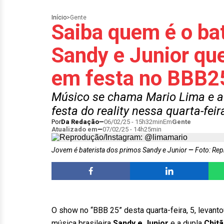
Início
>
Gente
Saiba quem é o bat
Sandy e Junior q
em festa no BBB2
Músico se chama Mario Lima e 
festa do reality nessa quarta-feir
Por
Da Redação
06/02/25 - 15h32min
Em
Gente
Atualizado em
07/02/25 - 14h25min
Jovem é baterista dos primos Sandy e Junior
Foto: Rep
O show no “BBB 25” desta quarta-feira, 5, levanto
música brasileira
Sandy e Junior
e a dupla
Chit