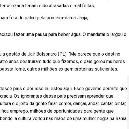
rceirizada teriam sido atrasadas e mal feitas;
para fora do palco pela primeira-dama Janja;
recisou fazer uma pausa para beber água; O mandatário largou o
u a gestão de Jair Bolsonaro (PL). “Me parece que o destino
atro anos destruíram tudo que fizemos, o país gerou mulheres
assar fome, outros milhões exigem proteínas suficientes.
sse país e por isso eu estou aqui. Esse governo permite que
cracia. Os ignorantes desse país precisam aprender que
tura é o jeito da gente falar, comer, dançar, andar, cantar, pintar,
gnifica emprego, milhões de oportunidades para gente que
abendo: a cultura voltou nas mãos de uma mulher negra na Bahia