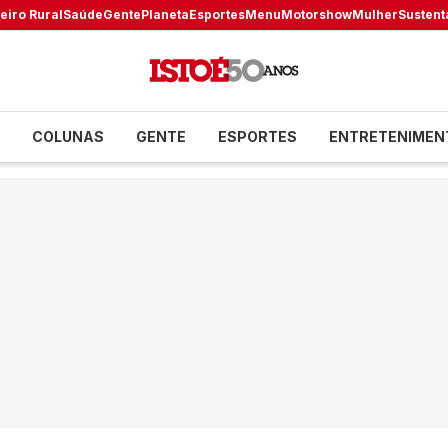
eiro Rural
Saúde
Gente
Planeta
Esportes
Menu
Motorshow
Mulher
Sustent
COLUNAS
GENTE
ESPORTES
ENTRETENIMEN