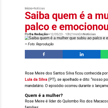
Início
>
Notícias
Saiba quem é a mu
palco e emocionou
Por
Da Redação
12/05/23 - 10h21min
Em
Notícias
Foto: Reprodução
Rose Meire dos Santos Silva ficou conhecida por
Lula da Silva
(PT), se ajoelhado e dito: “nosso p
mandatário. O episódio ocorreu durante o lançame
Quem é a mulher?
Rose Meire é líder do Quilombo Rio dos Macacos,
famílias;