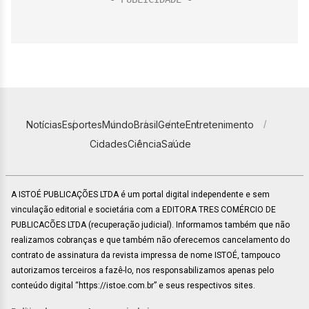
Notícias
Esportes
Mundo
Brasil
Gente
Entretenimento
Cidades
Ciência
Saúde
A ISTOÉ PUBLICAÇÕES LTDA é um portal digital independente e sem
vinculação editorial e societária com a EDITORA TRES COMÉRCIO DE
PUBLICACÕES LTDA (recuperação judicial). Informamos também que não
realizamos cobranças e que também não oferecemos cancelamento do
contrato de assinatura da revista impressa de nome ISTOÉ, tampouco
autorizamos terceiros a fazê-lo, nos responsabilizamos apenas pelo
conteúdo digital “https://istoe.com.br” e seus respectivos sites.