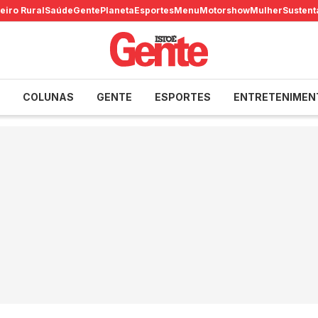
eiro Rural
Saúde
Gente
Planeta
Esportes
Menu
Motorshow
Mulher
Sustent
COLUNAS
GENTE
ESPORTES
ENTRETENIMEN