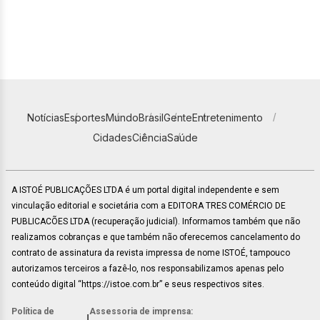
Notícias
Esportes
Mundo
Brasil
Gente
Entretenimento
Cidades
Ciência
Saúde
A ISTOÉ PUBLICAÇÕES LTDA é um portal digital independente e sem
vinculação editorial e societária com a EDITORA TRES COMÉRCIO DE
PUBLICACÕES LTDA (recuperação judicial). Informamos também que não
realizamos cobranças e que também não oferecemos cancelamento do
contrato de assinatura da revista impressa de nome ISTOÉ, tampouco
autorizamos terceiros a fazê-lo, nos responsabilizamos apenas pelo
conteúdo digital “https://istoe.com.br” e seus respectivos sites.
Política de
Assessoria de imprensa:
|