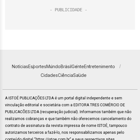
Notícias
Esportes
Mundo
Brasil
Gente
Entretenimento
Cidades
Ciência
Saúde
A ISTOÉ PUBLICAÇÕES LTDA é um portal digital independente e sem
vinculação editorial e societária com a EDITORA TRES COMÉRCIO DE
PUBLICACÕES LTDA (recuperação judicial). Informamos também que não
realizamos cobranças e que também não oferecemos cancelamento do
contrato de assinatura da revista impressa de nome ISTOÉ, tampouco
autorizamos terceiros a fazê-lo, nos responsabilizamos apenas pelo
conteúdo digital “https://istoe.com.br” e seus respectivos sites.