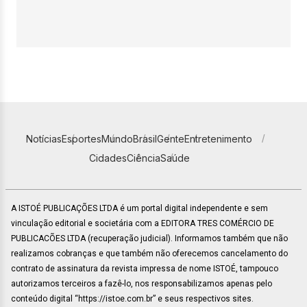
Notícias
Esportes
Mundo
Brasil
Gente
Entretenimento
Cidades
Ciência
Saúde
A ISTOÉ PUBLICAÇÕES LTDA é um portal digital independente e sem
vinculação editorial e societária com a EDITORA TRES COMÉRCIO DE
PUBLICACÕES LTDA (recuperação judicial). Informamos também que não
realizamos cobranças e que também não oferecemos cancelamento do
contrato de assinatura da revista impressa de nome ISTOÉ, tampouco
autorizamos terceiros a fazê-lo, nos responsabilizamos apenas pelo
conteúdo digital “https://istoe.com.br” e seus respectivos sites.