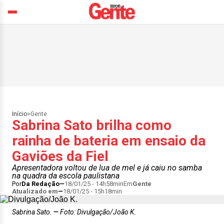
Início
>
Gente
Sabrina Sato brilha como
rainha de bateria em ensaio da
Gaviões da Fiel
Apresentadora voltou de lua de mel e já caiu no samba
na quadra da escola paulistana
Por
Da Redação
18/01/25 - 14h58min
Em
Gente
Atualizado em
18/01/25 - 15h18min
Sabrina Sato.
Foto: Divulgação/João K.