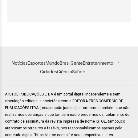
Notícias
Esportes
Mundo
Brasil
Gente
Entretenimento
Cidades
Ciência
Saúde
A ISTOÉ PUBLICAÇÕES LTDA é um portal digital independente e sem
vinculação editorial e societária com a EDITORA TRES COMÉRCIO DE
PUBLICACÕES LTDA (recuperação judicial). Informamos também que não
realizamos cobranças e que também não oferecemos cancelamento do
contrato de assinatura da revista impressa de nome ISTOÉ, tampouco
autorizamos terceiros a fazê-lo, nos responsabilizamos apenas pelo
conteúdo digital “https://istoe.com.br” e seus respectivos sites.