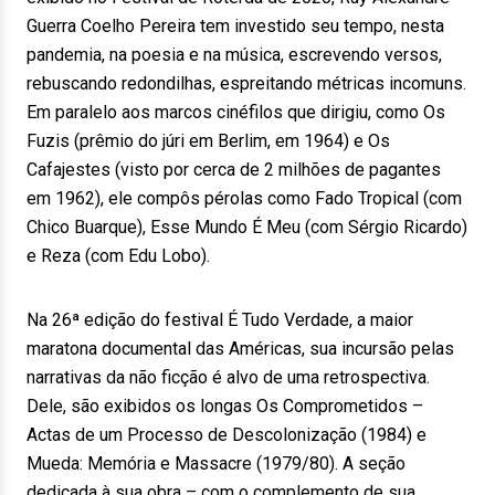
Guerra Coelho Pereira tem investido seu tempo, nesta
pandemia, na poesia e na música, escrevendo versos,
rebuscando redondilhas, espreitando métricas incomuns.
Em paralelo aos marcos cinéfilos que dirigiu, como Os
Fuzis (prêmio do júri em Berlim, em 1964) e Os
Cafajestes (visto por cerca de 2 milhões de pagantes
em 1962), ele compôs pérolas como Fado Tropical (com
Chico Buarque), Esse Mundo É Meu (com Sérgio Ricardo)
e Reza (com Edu Lobo).
Na 26ª edição do festival É Tudo Verdade, a maior
maratona documental das Américas, sua incursão pelas
narrativas da não ficção é alvo de uma retrospectiva.
Dele, são exibidos os longas Os Comprometidos –
Actas de um Processo de Descolonização (1984) e
Mueda: Memória e Massacre (1979/80). A seção
dedicada à sua obra – com o complemento de sua