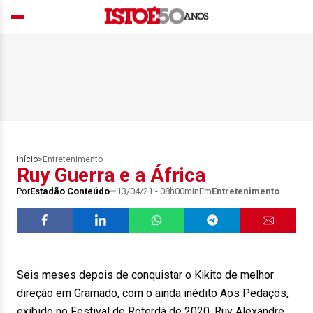
Início
>
Entretenimento
Ruy Guerra e a África
Por
Estadão Conteúdo
13/04/21 - 08h00min
Em
Entretenimento
Seis meses depois de conquistar o Kikito de melhor
direção em Gramado, com o ainda inédito Aos Pedaços,
exibido no Festival de Roterdã de 2020, Ruy Alexandre