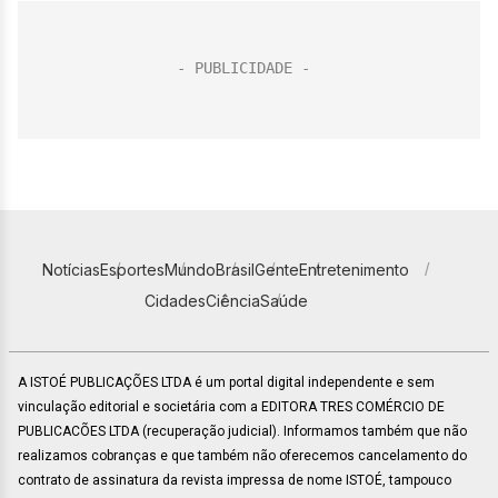
Notícias
Esportes
Mundo
Brasil
Gente
Entretenimento
Cidades
Ciência
Saúde
A ISTOÉ PUBLICAÇÕES LTDA é um portal digital independente e sem
vinculação editorial e societária com a EDITORA TRES COMÉRCIO DE
PUBLICACÕES LTDA (recuperação judicial). Informamos também que não
realizamos cobranças e que também não oferecemos cancelamento do
contrato de assinatura da revista impressa de nome ISTOÉ, tampouco