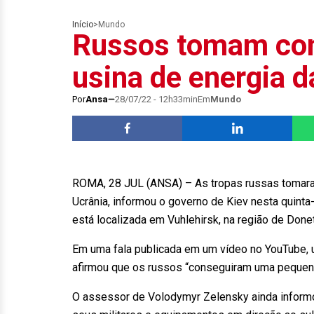
Início
>
Mundo
Russos tomam cont
usina de energia d
Por
Ansa
28/07/22 - 12h33min
Em
Mundo
ROMA, 28 JUL (ANSA) – As tropas russas tomaram
Ucrânia, informou o governo de Kiev nesta quinta-f
está localizada em Vuhlehirsk, na região de Don
Em uma fala publicada em um vídeo no YouTube, 
afirmou que os russos “conseguiram uma pequena
O assessor de Volodymyr Zelensky ainda infor