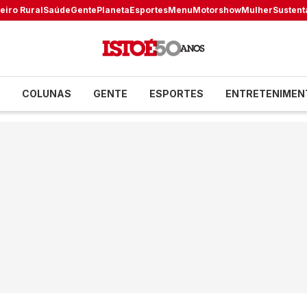
eiro Rural
Saúde
Gente
Planeta
Esportes
Menu
Motorshow
Mulher
Sustent
COLUNAS
GENTE
ESPORTES
ENTRETENIMEN