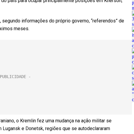
 do país para ocupar principalmente posições em Kherson,
, segundo informações do próprio governo, “referendos” de
próximos meses.
craniano, o Kremlin fez uma mudança na ação militar se
m Lugansk e Donetsk, regiões que se autodeclararam