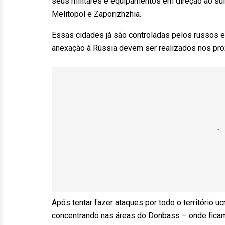
seus militares e equipamentos em direção ao sul
Melitopol e Zaporizhzhia.
Essas cidades já são controladas pelos russos e
anexação à Rússia devem ser realizados nos 
Após tentar fazer ataques por todo o território u
concentrando nas áreas do Donbass – onde fica