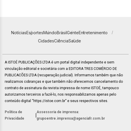
Notícias
Esportes
Mundo
Brasil
Gente
Entretenimento
Cidades
Ciência
Saúde
A ISTOÉ PUBLICAÇÕES LTDA é um portal digital independente e sem
vinculação editorial e societária com a EDITORA TRES COMÉRCIO DE
PUBLICACÕES LTDA (recuperação judicial). Informamos também que não
realizamos cobranças e que também não oferecemos cancelamento do
contrato de assinatura da revista impressa de nome ISTOÉ, tampouco
autorizamos terceiros a fazê-lo, nos responsabilizamos apenas pelo
conteúdo digital “https://istoe.com.br” e seus respectivos sites.
Política de
Assessoria de imprensa:
|
Privacidade
grupoentre.imprensa@agenciafr.com.br