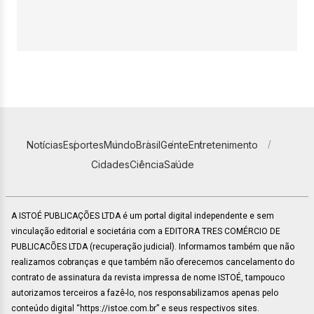
Notícias
Esportes
Mundo
Brasil
Gente
Entretenimento
Cidades
Ciência
Saúde
A ISTOÉ PUBLICAÇÕES LTDA é um portal digital independente e sem
vinculação editorial e societária com a EDITORA TRES COMÉRCIO DE
PUBLICACÕES LTDA (recuperação judicial). Informamos também que não
realizamos cobranças e que também não oferecemos cancelamento do
contrato de assinatura da revista impressa de nome ISTOÉ, tampouco
autorizamos terceiros a fazê-lo, nos responsabilizamos apenas pelo
conteúdo digital “https://istoe.com.br” e seus respectivos sites.