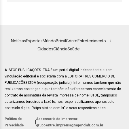
Notícias
Esportes
Mundo
Brasil
Gente
Entretenimento
Cidades
Ciência
Saúde
A ISTOÉ PUBLICAÇÕES LTDA é um portal digital independente e sem
vinculação editorial e societária com a EDITORA TRES COMÉRCIO DE
PUBLICACÕES LTDA (recuperação judicial). Informamos também que não
realizamos cobranças e que também não oferecemos cancelamento do
contrato de assinatura da revista impressa de nome ISTOÉ, tampouco
autorizamos terceiros a fazê-lo, nos responsabilizamos apenas pelo
conteúdo digital “https://istoe.com.br” e seus respectivos sites.
Política de
Assessoria de imprensa:
|
Privacidade
grupoentre.imprensa@agenciafr.com.br